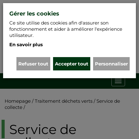
Gérer les cookies
Ce site utilise des cookies afin d'assurer son
fonctionnement et aider à améliorer l'expérience
utilisateur.
En savoir plus
01 34 61 26 55
Refuser tout
Accepter tout
Personnaliser
Nous écrire
Toggle
navigati
Homepage
/
Traitement déchets verts
/
Service de
collecte
/
Service de