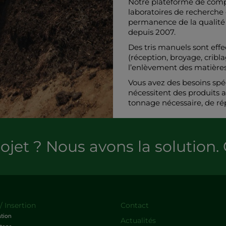
Notre plateforme de compo
laboratoires de recherche 
permanence de la qualité d
depuis 2007.
Des tris manuels sont eff
(réception, broyage, cribla
l’enlèvement des matières
Vous avez des besoins spéc
nécessitent des produits 
tonnage nécessaire, de r
ojet ? Nous avons la solution.
/ Insertion
Contact
ation
Actualités