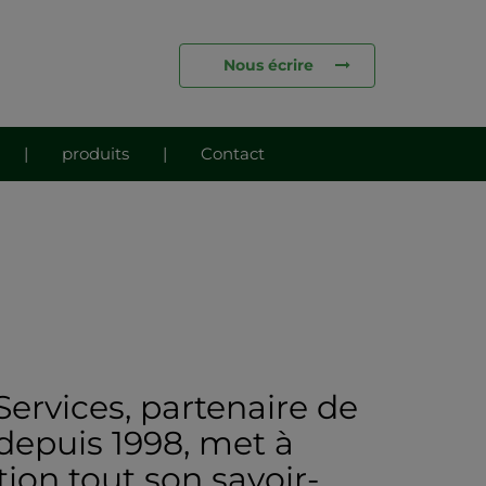
Nous écrire
|
produits
|
Contact
Services, partenaire de
 depuis 1998, met à
tion tout son savoir-