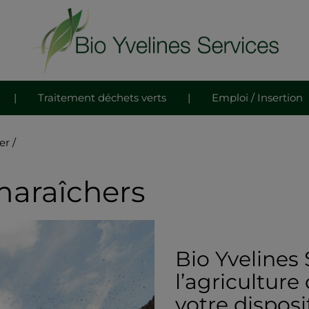
|
Traitement déchets verts
|
Emploi / Insertion
er
/
maraîchers
Bio Yvelines 
l’agriculture
votre disposi